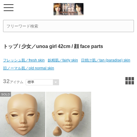
トップ
/
少女／unoa girl 42cm
/ 顔 face parts
フレッシュ肌／fresh skin
妖精肌／fairly skin
日焼け肌／tan (paradise) skin
旧ノーマル肌／old normal skin
32
アイテム
SOLD