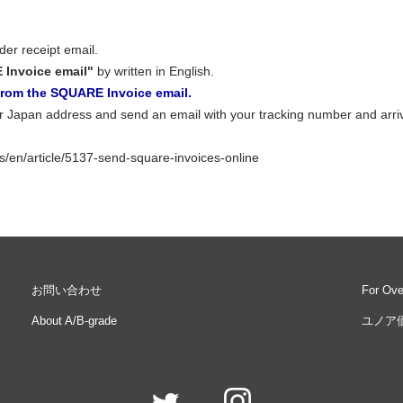
der receipt email.
Invoice email"
by written in English.
from the SQUARE Invoice email.
r Japan address and send an email with your tracking number and arriv
s/en/article/5137-send-square-invoices-online
お問い合わせ
For Ov
About A/B-grade
ユノア価格表