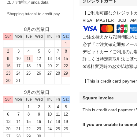
クレジットカード
ユノア解説／unoa data
【ご利用可能なクレジット
Shopping tutorial to credit payment
VISA MASTER JCB AM
8月の営業日
Sun
Mon
Tue
Wed
Thu
Fri
Sat
ご注文控えから72時間以
1
必ず「ご注文確定通知メー
2
3
4
5
6
7
8
デビットカードご利用のお
9
10
11
12
13
14
15
詳しくは特定商取引法に基
16
17
18
19
20
21
22
※送料変更時のお支払総額
23
24
25
26
27
28
29
30
31
【This is credit card paymen
9月の営業日
Square Invoice
Sun
Mon
Tue
Wed
Thu
Fri
Sat
1
2
3
4
5
This is credit card payment
6
7
8
9
10
11
12
13
14
15
16
17
18
19
If you are unable to comp
20
21
22
23
24
25
26
27
28
29
30