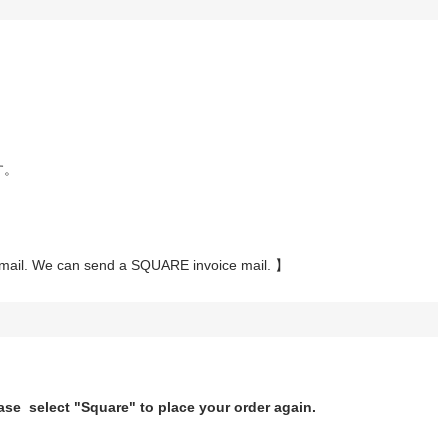
す。
y email. We can send a SQUARE invoice mail. 】
ase select "Square" to place your order again.