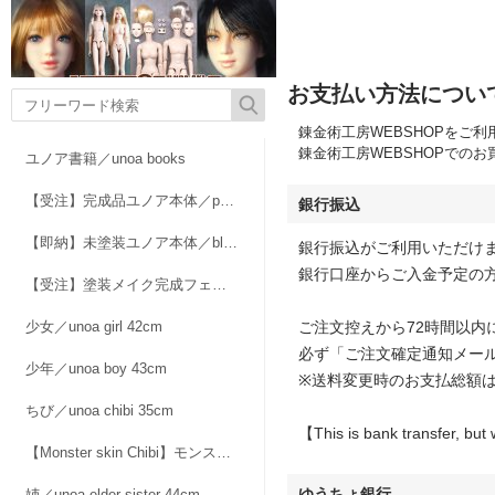
お支払い方法につい
錬金術工房WEBSHOPをご
錬金術工房WEBSHOPでの
ユノア書籍／unoa books
【受注】完成品ユノア本体／painted unoa set
銀行振込
【即納】未塗装ユノア本体／blank unoa doll kits
銀行振込がご利用いただけ
銀行口座からご入金予定の
【受注】塗装メイク完成フェイス／painted face
少女／unoa girl 42cm
ご注文控えから72時間以
必ず「ご注文確定通知メー
少年／unoa boy 43cm
※送料変更時のお支払総額
ちび／unoa chibi 35cm
【This is bank transfer, but 
【Monster skin Chibi】モンスター肌ちび/ 2026 in stock sale
ゆうちょ銀行
姉／unoa elder sister 44cm