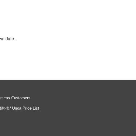
al date.
erseas Customers
/ Unoa Price List