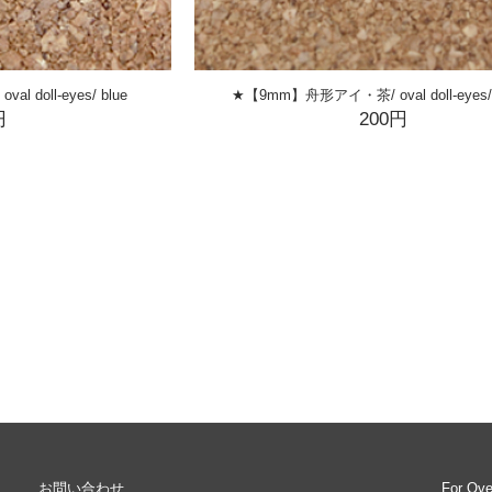
doll-eyes/ blue
★【9mm】舟形アイ・茶/ oval doll-eyes/ 
円
200円
お問い合わせ
For Ov