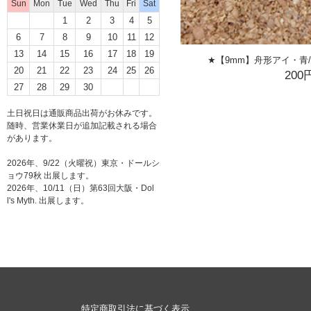
Sun
Mon
Tue
Wed
Thu
Fri
Sat
1
2
3
4
5
6
7
8
9
10
11
12
13
14
15
16
17
18
19
★【9mm】舟形アイ・青/ oval 
20
21
22
23
24
25
26
200
27
28
29
30
土日祝日は通販商品出荷がお休みです。
随時、営業休業日が追加記載される場合
があります。
2026年、9/22（火曜祝）東京・ドールシ
ョウ79秋 出展します。
2026年、10/11（日）第63回大阪・Dol
l's Myth. 出展します。
特定商取引法に基づく表示