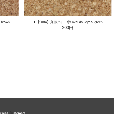
brown
★【9mm】舟形アイ・緑/ oval doll-eyes/ green
200円
erseas Customers