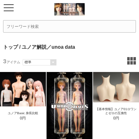
トップ
/ ユノア解説／unoa data
3
アイテム
【基本情報】ユノア01ロワン
ユノアBasic 身長比較
とゼロの互換性
0円
0円