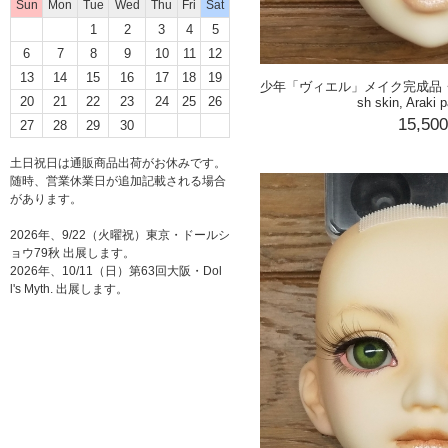
Sun
Mon
Tue
Wed
Thu
Fri
Sat
1
2
3
4
5
6
7
8
9
10
11
12
13
14
15
16
17
18
19
少年「ヴィエル」メイク完成品・DF顔【
20
21
22
23
24
25
26
sh skin, Araki p
15,50
27
28
29
30
土日祝日は通販商品出荷がお休みです。
随時、営業休業日が追加記載される場合
があります。
2026年、9/22（火曜祝）東京・ドールシ
ョウ79秋 出展します。
2026年、10/11（日）第63回大阪・Dol
l's Myth. 出展します。