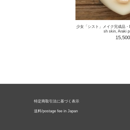
少女「シスト」メイク完成品・DF顔【S
sh skin, Araki p
15,50
特定商取引法に基づく表示
送料/postage fee in Japan