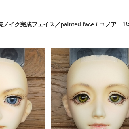
イク完成フェイス／painted face
/ ユノア 1/4 s