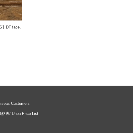
F face,
erseas Customers
/ Unoa Price List