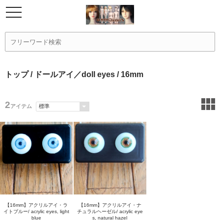
トップ
/
ドールアイ／doll eyes
/ 16mm
2
アイテム
【16mm】アクリルアイ・ラ
【16mm】アクリルアイ・ナ
イトブルー/ acrylic eyes, light
チュラルヘーゼル/ acrylic eye
blue
s, natural hazel