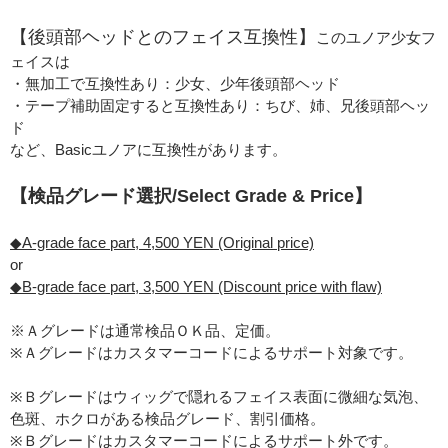
【後頭部ヘッドとのフェイス互換性】
このユノア少女フ
ェイスは
・無加工で互換性あり：少女、少年後頭部ヘッド
・テープ補助固定すると互換性あり：ちび、姉、兄後頭部ヘッ
ド
など、Basicユノアに互換性があります。
【検品グレード選択/Select Grade & Price】
◆A-grade face part, 4,500 YEN (Original price)
or
◆B-grade face part, 3,500 YEN (Discount price with flaw)
※Ａグレードは通常検品ＯＫ品、定価。
※Ａグレードはカスタマーコードによるサポート対象です。
※Ｂグレードはウィッグで隠れるフェイス表面に微細な気泡、
色斑、ホクロがある検品グレード、割引価格。
※Ｂグレードはカスタマーコードによるサポート外です。