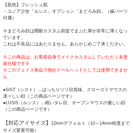
【肌色】フレッシュ肌
・ユノア少女「ルシス」オプション「まどろみ顔」（歯パーツ
付属）
※まどろみ顔は開眼カスタム前提でまぶた厚が非常に薄くなっ
ています。
これは不良品にはあたりません。あらかじめご了承ください。
※この商品は、お客様自身でメイクカスタムしていただく未塗
装仕様です※
※このフェイス単品で他社ドールヘッドとしては使用できませ
ん
●SIST（シスト）…ぱっちりツリ目気味、クローズドマウスの
凛々しい顔（この商品ページです）
●LUSIS（ルシス）…眠いタレ目、オープンマウスの優しい顔
（この商品ページです）
【対応アイサイズ】
12mmデフォルト（10～14mm程度まで
サイズ変更可能）