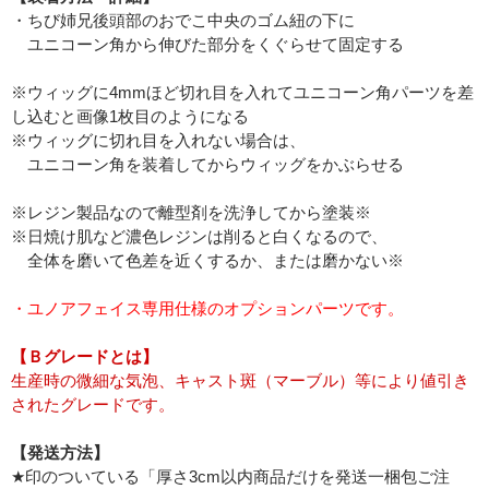
・ちび姉兄後頭部のおでこ中央のゴム紐の下に
ユニコーン角から伸びた部分をくぐらせて固定する
※ウィッグに4mmほど切れ目を入れてユニコーン角パーツを差
し込むと画像1枚目のようになる
※ウィッグに切れ目を入れない場合は、
ユニコーン角を装着してからウィッグをかぶらせる
※レジン製品なので離型剤を洗浄してから塗装※
※日焼け肌など濃色レジンは削ると白くなるので、
全体を磨いて色差を近くするか、または磨かない※
・ユノアフェイス専用仕様のオプションパーツです。
【Ｂグレードとは】
生産時の微細な気泡、キャスト斑（マーブル）等により値引き
されたグレードです。
【発送方法】
★印のついている「厚さ3cm以内商品だけを発送一梱包ご注