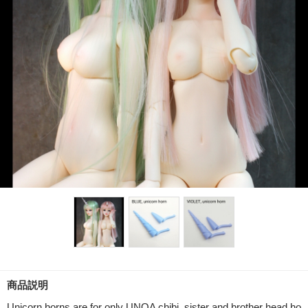
商品説明
Unicorn horns are for only UNOA chibi, sister and brother head ho