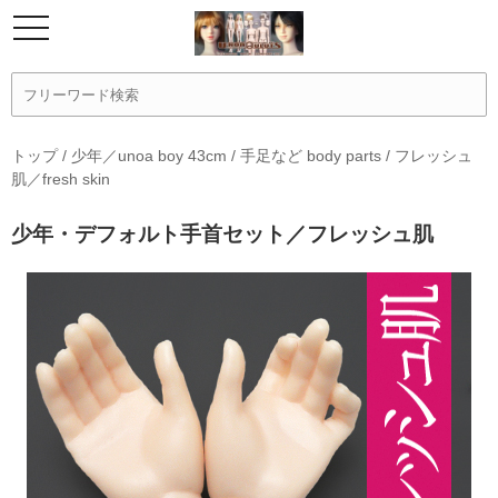
トップ
/
少年／unoa boy 43cm
/
手足など body parts
/
フレッシュ
肌／fresh skin
少年・デフォルト手首セット／フレッシュ肌