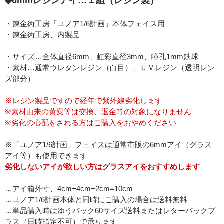
◆6mmレジンアイ…１組（レジン製）
・錬金術工房「ユノア1/6計画」本体フェイス用
・錬金術工房、内製品
・サイズ…全体直径6mm、虹彩直径3mm、瞳孔1mm鉄球
・素材…通常ウレタンレジン（白目）、ＵＶレジン（透明レン
ズ部分）
※レジン製品ですので経年で紫外線劣化します
※素材由来の黄変等は交換、返金等の対象になりません
※劣化の心配をされる方はご購入をおやめください
※「ユノア1/6計画」フェイスは通常市販の6mmアイ（グラス
アイ等）も使用できます
劣化しないアイが欲しい方はグラスアイをおすすめします
…アイ箱外寸、4cm+4cm+2cm=10cm
…ユノア1/6計画本体と同時にご購入の場合は送料無料
…単品購入時はゆうパック60サイズ送料またはレターパックプ
ラス（日時指定不可）で承ります