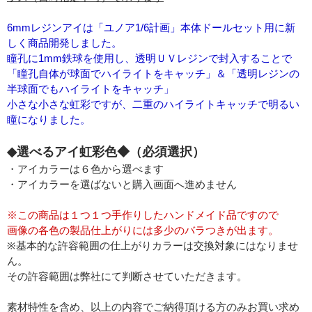
6mmレジンアイは「ユノア1/6計画」本体ドールセット用に新
しく商品開発しました。
瞳孔に1mm鉄球を使用し、透明ＵＶレジンで封入することで
「瞳孔自体が球面でハイライトをキャッチ」＆「透明レジンの
半球面でもハイライトをキャッチ」
小さな小さな虹彩ですが、二重のハイライトキャッチで明るい
瞳になりました。
◆選べるアイ虹彩色◆（必須選択）
・アイカラーは６色から選べます
・アイカラーを選ばないと購入画面へ進めません
※この商品は１つ１つ手作りしたハンドメイド品ですので
画像の各色の製品仕上がりには多少のバラつきが出ます。
※基本的な許容範囲の仕上がりカラーは交換対象にはなりませ
ん。
その許容範囲は弊社にて判断させていただきます。
素材特性を含め、以上の内容でご納得頂ける方のみお買い求め