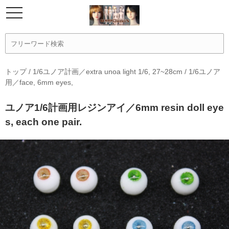
トップ
/
1/6ユノア計画／extra unoa light 1/6, 27~28cm
/
1/6ユノア
用／face, 6mm eyes,
ユノア1/6計画用レジンアイ／6mm resin doll eye
s, each one pair.