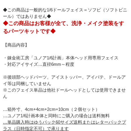
◆この商品は一般的な1/6ドールフェイス＝ソフビ（ソフトビニ
ール）ではありません◆
◆この商品はお客様が全て、洗浄・メイク塗装をす
るパーツキットです◆
【商品内容】
・錬金術工房「ユノア1/6計画」本体ヘッド用専用フェイス
・対応アイサイズ…直径6mm～程度
※後頭部ヘッドパーツ、アイストッパー、アイパテ、ドールア
イ等は同梱していません
※このフェイス単品は他社ドールヘッドとしては使用できませ
ん
…箱外寸、4cm+4cm+2cm=10cm（２個セット）
…ユノア1/6計画本体と同時にご購入の場合は送料無料
…単品購入時はゆうパック60サイズ送料またはレターパックプ
ラス（日時指定不可）で承ります