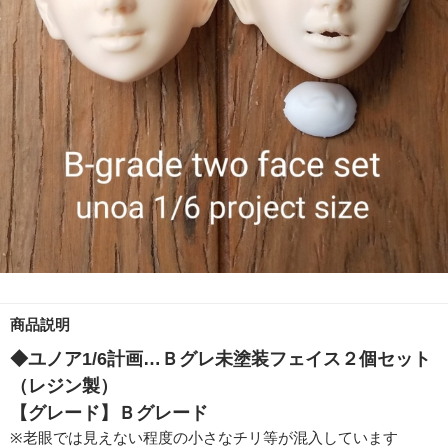
商品説明
◆ユノア1/6計画…Ｂグレ未塗装フェイス２個セット
（レジン製）
【グレード】Ｂグレード
※老眼では見えない程度の小さなチリ等が混入しています