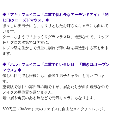
◆「アキ」フェイス…「二重で切れ長なアーモンドアイ」「閉
じ口/クローズドマウス」◆
凛々しい美男子にも、キリリとしたお姉さんキャラにも向いて
います。
クールなようで「ぷっくりグラマラス唇」造形なので、リップ
色とグロス次第では美女に、
レジン製を生かして慎重に削れば薄い唇を再造形する事も出来
ます。
◆「ハル」フェイス…「二重で丸いタレ目」「開き口/オープン
マウス」◆
優しい目元でお嬢様にも、優等生男子キャラにも向いていま
す。
塗装版では甘い雰囲気の顔ですが、眉あたりが曲面造形なので
メイクの眉位置を選びません。
短い眉や角度のある眉などで元気キャラにもなります。
500円玉（3×3cm）大のフェイスに自由なメイクチャレンジ。