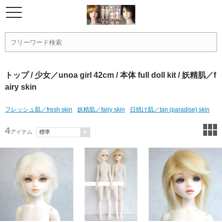
トップ
/
少女／unoa girl 42cm
/
本体 full doll kit
/ 妖精肌／f
airy skin
フレッシュ肌／fresh skin
妖精肌／fairy skin
日焼け肌／tan (paradise) skin
4
アイテム